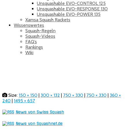
Unsquashable EVO-CONTROL 125
Unsquashable EVO-RESPONSE 130
Unsquashable EVO-POWER 135
Xamsa Squash Rackets
Wissenswertes
Squash-Regeln
Squash-Videos
FAQ’s
Rankings
Wiki
logo DS sports1
Size:
150 × 150
|
300 × 132
|
750 × 330
|
750 × 330
|
360 ×
240
|
1495 × 657
News von Swiss Squash
News von Squashnet.de