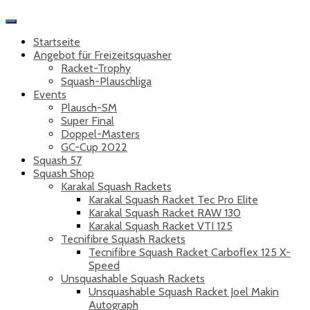
Toggle
Navigation
Startseite
Angebot für Freizeitsquasher
Racket-Trophy
Squash-Plauschliga
Events
Plausch-SM
Super Final
Doppel-Masters
GC-Cup 2022
Squash 57
Squash Shop
Karakal Squash Rackets
Karakal Squash Racket Tec Pro Elite
Karakal Squash Racket RAW 130
Karakal Squash Racket VTI 125
Tecnifibre Squash Rackets
Tecnifibre Squash Racket Carboflex 125 X-
Speed
Unsquashable Squash Rackets
Unsquashable Squash Racket Joel Makin
Autograph