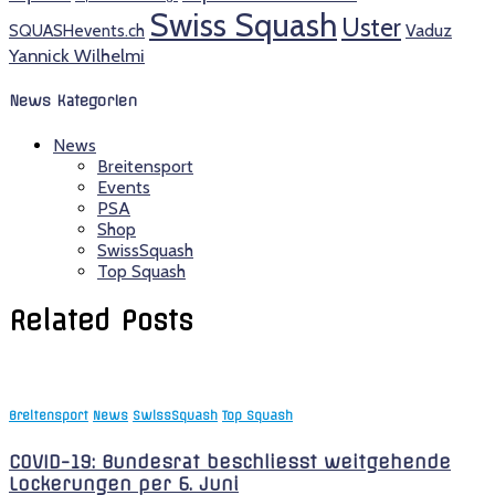
Swiss Squash
Uster
SQUASHevents.ch
Vaduz
Yannick Wilhelmi
News Kategorien
News
Breitensport
Events
PSA
Shop
SwissSquash
Top Squash
Related Posts
Breitensport
News
SwissSquash
Top Squash
COVID-19: Bundesrat beschliesst weitgehende
Lockerungen per 6. Juni