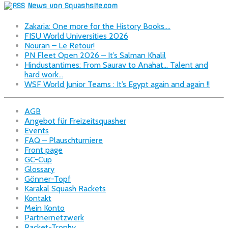
News von Squashsite.com
Zakaria: One more for the History Books….
FISU World Universities 2026
Nouran – Le Retour!
PN Fleet Open 2026 – It’s Salman Khalil
Hindustantimes: From Saurav to Anahat… Talent and
hard work…
WSF World Junior Teams : It’s Egypt again and again !!
AGB
Angebot für Freizeitsquasher
Events
FAQ – Plauschturniere
Front page
GC-Cup
Glossary
Gönner-Topf
Karakal Squash Rackets
Kontakt
Mein Konto
Partnernetzwerk
Racket-Trophy