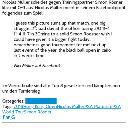
Nicolas Müller scheidet gegen Trainingspartner Simon Rösner
klar mit 0-3 aus. Nicolas Müller meint in seinem Facebookprofil
folgendes zum Spiel:
i guess this picture sums up that match, one big
struggle….🤨 bad day at the office, losing 3/0 11-4
11-4 11-7 in 30mins to a solid Simon Roesner wish i
could have given it a bigger fight today..
nevertheless good tournament for me! next up
last event of the year, the black ball open in cairo
in 2 weeks time..
Nici Müller auf Facebook
Im Viertelfinale sind alle Top 8 gesetzten und kämpfen nun
um den Turniersieg.
Categories:
PSA
Top Squash
Tags:
2018
Hong Kong Open
Nicolas Müller
PSA Platinium
PSA
World Tour
Simon Rösner