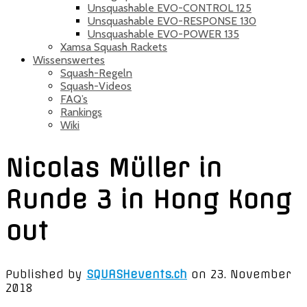
Unsquashable EVO-CONTROL 125
Unsquashable EVO-RESPONSE 130
Unsquashable EVO-POWER 135
Xamsa Squash Rackets
Wissenswertes
Squash-Regeln
Squash-Videos
FAQ’s
Rankings
Wiki
Nicolas Müller in
Runde 3 in Hong Kong
out
Published by
SQUASHevents.ch
on
23. November
2018