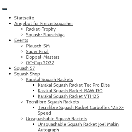
Toggle
Navigation
Startseite
Angebot für Freizeitsquasher
Racket-Trophy
Squash-Plauschliga
Events
Plausch-SM
Super Final
Doppel-Masters
GC-Cup 2022
Squash 57
Squash Shop
Karakal Squash Rackets
Karakal Squash Racket Tec Pro Elite
Karakal Squash Racket RAW 130
Karakal Squash Racket VTI 125
Tecnifibre Squash Rackets
Tecnifibre Squash Racket Carboflex 125 X-
Speed
Unsquashable Squash Rackets
Unsquashable Squash Racket Joel Makin
Autograph