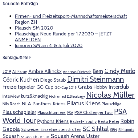
Neueste Beiträge
Firmen- und Freizeitsport-Mannschaftsmeisterschaft
Region ZH
Plausch-SM 2020
Plauschliga: Neue Runde per 1.7.2020 – JETZT
ANMELDEN
Junioren SM am 4. & 5. Juli 2020
Schlagwörter
Cindy Merlo
Bern
Ambre Allinckx
2019
Ali Farag
Andreas Dietzsch
Dimitri Steinmann
Cédric Kuchen
Diego Staub
Freizeitspieler
Grabs
Interclub
GC-Cup
Hobby
GC-Cup 2019
Nicolas Müller
kurz&knackig
Interview
Mohamed ElShorbagy
Pilatus Kriens
NLA
Panthers Kriens
Nils Rösch
Plauschliga
PSA
Plauschspieler
PSA Challenger Tour
Plauschturniere
PSA
World Tour
Robin
Pythons Kriens
Racket-Trophy
Reiko Peter
SC Sihltal
Gadola
Schweizer Einzelmeisterschaften
SEM
Sihlsports
Squash Arena Uster
Squash
Squash-Plauschliga