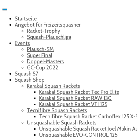
Toggle
Navigation
Startseite
Angebot für Freizeitsquasher
Racket-Trophy
Squash-Plauschliga
Events
Plausch-SM
Super Final
Doppel-Masters
GC-Cup 2022
Squash 57
Squash Shop
Karakal Squash Rackets
Karakal Squash Racket Tec Pro Elite
Karakal Squash Racket RAW 130
Karakal Squash Racket VTI 125
Tecnifibre Squash Rackets
Tecnifibre Squash Racket Carboflex 125 X
Unsquashable Squash Rackets
Unsquashable Squash Racket Joel Makin A
Unsquashable EVO-CONTROL 125