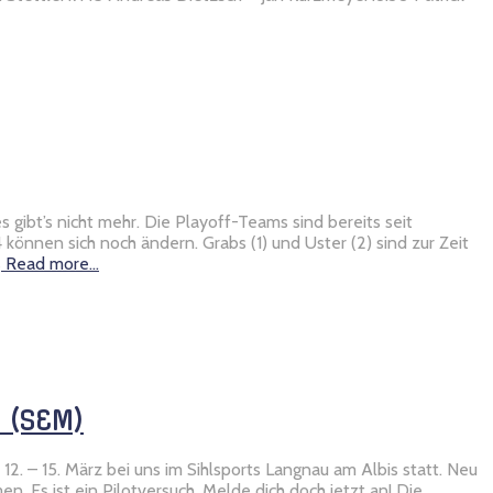
ibt’s nicht mehr. Die Playoff-Teams sind bereits seit
können sich noch ändern. Grabs (1) und Uster (2) sind zur Zeit
s
Read more…
 (SEM)
12. – 15. März bei uns im Sihlsports Langnau am Albis statt. Neu
. Es ist ein Pilotversuch. Melde dich doch jetzt an! Die