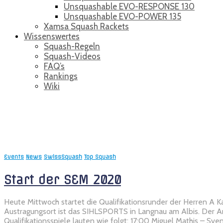
Unsquashable EVO-RESPONSE 130
Unsquashable EVO-POWER 135
Xamsa Squash Rackets
Wissenswertes
Squash-Regeln
Squash-Videos
FAQ’s
Rankings
Wiki
Dimitri Steinmann
Events
News
SwissSquash
Top Squash
Start der SEM 2020
Heute Mittwoch startet die Qualifikationsrunder der Herren A 
Austragungsort ist das SIHLSPORTS in Langnau am Albis. Der Anl
Qualifikationsspiele lauten wie folgt: 17:00 Miguel Mathis – Sv