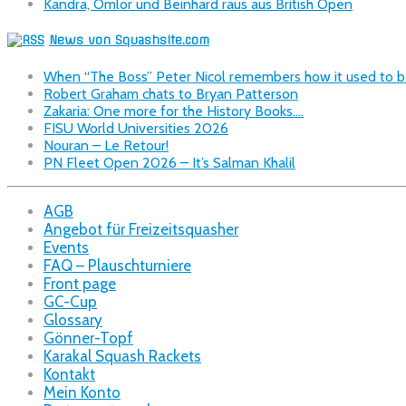
Kandra, Omlor und Beinhard raus aus British Open
News von Squashsite.com
When “The Boss” Peter Nicol remembers how it used to b
Robert Graham chats to Bryan Patterson
Zakaria: One more for the History Books….
FISU World Universities 2026
Nouran – Le Retour!
PN Fleet Open 2026 – It’s Salman Khalil
AGB
Angebot für Freizeitsquasher
Events
FAQ – Plauschturniere
Front page
GC-Cup
Glossary
Gönner-Topf
Karakal Squash Rackets
Kontakt
Mein Konto