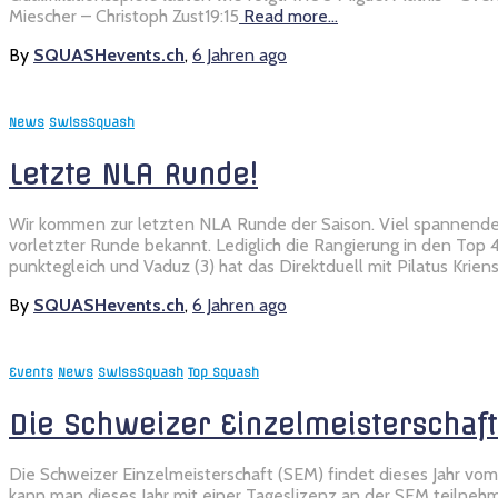
Miescher – Christoph Zust19:15
Read more…
By
SQUASHevents.ch
,
6 Jahren
ago
News
SwissSquash
Letzte NLA Runde!
Wir kommen zur letzten NLA Runde der Saison. Viel spannendes g
vorletzter Runde bekannt. Lediglich die Rangierung in den Top 4 
punktegleich und Vaduz (3) hat das Direktduell mit Pilatus Krien
By
SQUASHevents.ch
,
6 Jahren
ago
Events
News
SwissSquash
Top Squash
Die Schweizer Einzelmeisterschaft
Die Schweizer Einzelmeisterschaft (SEM) findet dieses Jahr vom 
kann man dieses Jahr mit einer Tageslizenz an der SEM teilnehmen