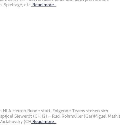
 Spieltage, etc.
Read more…
ub NLA Herren Runde statt. Folgende Teams stehen sich
(Esp)Joel Siewerdt (CH 12) – Rudi Rohrmüller (Ger)Miguel Mathis
 Vaclahovsky (CH
Read more…