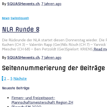
By
SQUASHevents.ch
,
7 Jahren
ago
News
SwissSquash
NLA Runde 8
Die Rückrunde der NLA startet diesen Donnerstag wieder. Die Part
Kuchen (CH 3) – Valentin Rapp (Ger)Nils Rösch (CH 7) – Yannick
Miescher (CH 68) – Ben Petzoldt (Ger)Spielort: KRIENS
Read m
By
SQUASHevents.ch
,
7 Jahren
ago
Seitennummerierung der Beiträge
1
2
…
5
Nächste
Neueste Beiträge
Firmen- und Freizeitsport-
Mannschaftsmeisterschaft Region ZH
Plausch-SM 2020