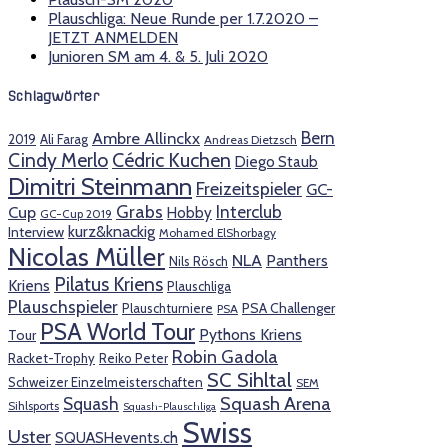
Plauschliga: Neue Runde per 1.7.2020 –
JETZT ANMELDEN
Junioren SM am 4. & 5. Juli 2020
Schlagwörter
Bern
Ambre Allinckx
2019
Ali Farag
Andreas Dietzsch
Cindy Merlo
Cédric Kuchen
Diego Staub
Dimitri Steinmann
Freizeitspieler
GC-
Grabs
Interclub
Cup
Hobby
GC-Cup 2019
kurz&knackig
Interview
Mohamed ElShorbagy
Nicolas Müller
NLA
Panthers
Nils Rösch
Pilatus Kriens
Kriens
Plauschliga
Plauschspieler
PSA Challenger
Plauschturniere
PSA
PSA World Tour
Pythons Kriens
Tour
Robin Gadola
Racket-Trophy
Reiko Peter
SC Sihltal
Schweizer Einzelmeisterschaften
SEM
Squash Arena
Squash
Sihlsports
Squash-Plauschliga
Swiss
Uster
SQUASHevents.ch