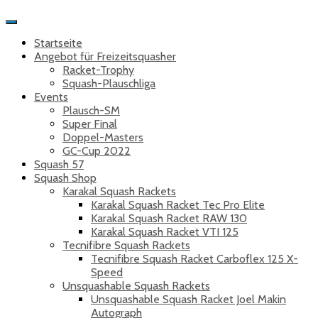
Toggle
Navigation
Startseite
Angebot für Freizeitsquasher
Racket-Trophy
Squash-Plauschliga
Events
Plausch-SM
Super Final
Doppel-Masters
GC-Cup 2022
Squash 57
Squash Shop
Karakal Squash Rackets
Karakal Squash Racket Tec Pro Elite
Karakal Squash Racket RAW 130
Karakal Squash Racket VTI 125
Tecnifibre Squash Rackets
Tecnifibre Squash Racket Carboflex 125 X-
Speed
Unsquashable Squash Rackets
Unsquashable Squash Racket Joel Makin
Autograph