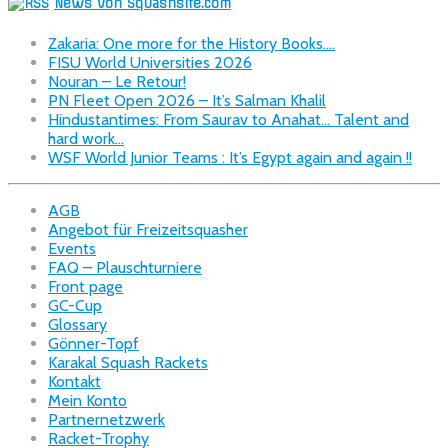
News von Squashsite.com
Zakaria: One more for the History Books….
FISU World Universities 2026
Nouran – Le Retour!
PN Fleet Open 2026 – It’s Salman Khalil
Hindustantimes: From Saurav to Anahat… Talent and
hard work…
WSF World Junior Teams : It’s Egypt again and again !!
AGB
Angebot für Freizeitsquasher
Events
FAQ – Plauschturniere
Front page
GC-Cup
Glossary
Gönner-Topf
Karakal Squash Rackets
Kontakt
Mein Konto
Partnernetzwerk
Racket-Trophy