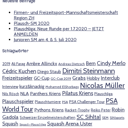
Neueste Beiträge
Firmen- und Freizeitsport-Mannschaftsmeisterschaft
Region ZH
Plausch-SM 2020
Plauschliga: Neue Runde per 1.7.2020 – JETZT
ANMELDEN
Junioren SM am 4. & 5. Juli 2020
Schlagwörter
Cindy Merlo
Bern
Ambre Allinckx
2019
Ali Farag
Andreas Dietzsch
Dimitri Steinmann
Cédric Kuchen
Diego Staub
Freizeitspieler
Grabs
Interclub
GC-Cup
Hobby
GC-Cup 2019
Nicolas Müller
kurz&knackig
Interview
Mohamed ElShorbagy
Pilatus Kriens
NLA
Panthers Kriens
Nils Rösch
Plauschliga
PSA
Plauschspieler
PSA Challenger Tour
Plauschturniere
PSA
World Tour
Robin
Pythons Kriens
Racket-Trophy
Reiko Peter
SC Sihltal
Gadola
Schweizer Einzelmeisterschaften
SEM
Sihlsports
Squash Arena Uster
Squash
Squash-Plauschliga