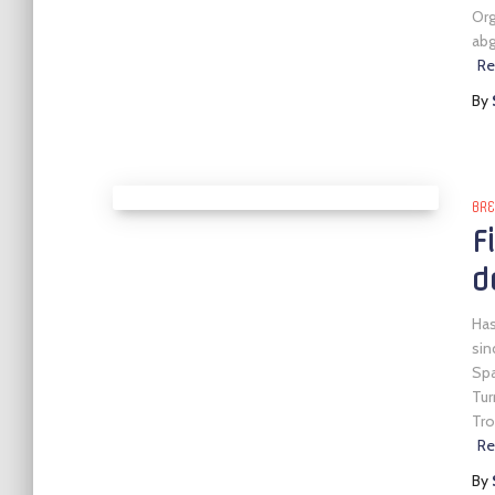
Org
abg
Re
By
BRE
F
d
Has
sin
Spa
Tur
Tro
Re
By