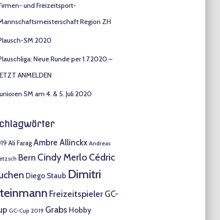
Firmen- und Freizeitsport-
Mannschaftsmeisterschaft Region ZH
Plausch-SM 2020
Plauschliga: Neue Runde per 1.7.2020 –
JETZT ANMELDEN
Junioren SM am 4. & 5. Juli 2020
chlagwörter
Ambre Allinckx
19
Ali Farag
Andreas
Cindy Merlo
Cédric
Bern
etzsch
Dimitri
uchen
Diego Staub
teinmann
Freizeitspieler
GC-
Grabs
up
Hobby
GC-Cup 2019