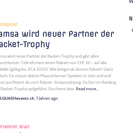
W
N
ITENSPORT
amsa wird neuer Partner der
acket-Trophy
sa wird neuer Partner der Racket-Trophy und gibt allen
uschturnier-Teilnehmern einen Rabatt von CHF 20.- auf alle
elle (gültig bis 30.6.2020). Wie kriegst du diesen Rabatt? Ganz
fach: Du musst aktiver Plauschturnier-Spieler/-in sein und und
on profitierst du vom Rabatt. Voraussetzung: Du bist im Ranking
 Racket-Trophy aufgeführt. Erscheint dein
Read more…
SQUASHevents.ch
,
7 Jahren
ago
ITENSPORT
NEWS