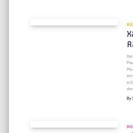
BRE
X
R
Xam
Pla
Mod
ein
sch
der
By
BRE