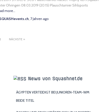
ter Ohringen 08.03.2019 (20:15) Plauschturnier Sihlsports
ad more…
SQUASHevents.ch
,
7 Jahren
ago
ung
2
NÄCHSTE
News von Squashnet.de
ÄGYPTEN VERTEIDIGT BEI JUNIOREN-TEAM-WM
BEIDE TITEL