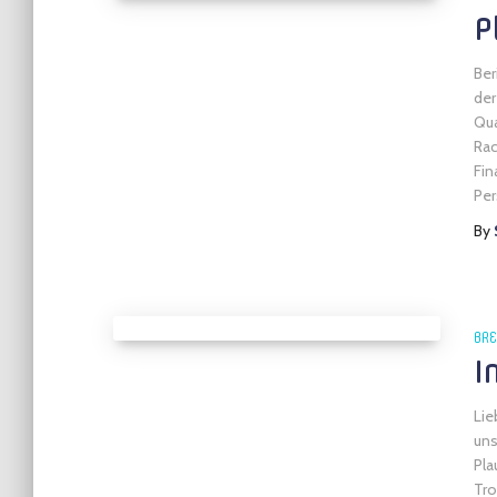
P
Ber
der
Qua
Rac
Fin
Per
By
BRE
I
Lie
uns
Pla
Tro