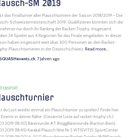
lausch-SM 2019
ist das Finalturnier aller Plauschturniere der Saison 2018/2019 – Die
usch-Schweizermeisterschaft 2019. Qualifizieren könnten sich die
lnehmer nur durch ihr Ranking der Racket-Trophy. Insgesamt
den 24 Spieler aus 4 Regionen für das Finale eingeladen. In dieser
son haben insgesamt weit über 300 Personen an den Racket-
phy-Plauschturnieren in der Deutschschweiz
Read more…
SQUASHevents.ch
,
7 Jahren
ago
ITENSPORT
lauschturnier
t du Lust wieder einmal ein Plauschturnier zu spielen? Finde hier
e Events in deiner Nähe. (Gesamte Liste auf racket-trophy.ch.)
03.2019 (18:30) Bärenrunde #7: BrüggBärenrunde (Kanton Bern)
03.2019 (18:45) Karakal Plausch Nite Nr 5 VITISVITIS SportCenter
03.2019 (19:00) 6. SCO Plauschturnier Racket Trophy 18/19Squash