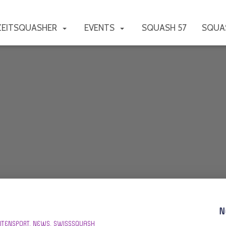
IZEITSQUASHER
EVENTS
SQUASH 57
SQUA
Plauschturniere
N
ITENSPORT
NEWS
SWISSSQUASH