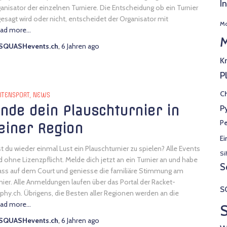
I
anisator der einzelnen Turniere. Die Entscheidung ob ein Turnier
esagt wird oder nicht, entscheidet der Organisator mit
Mo
ad more…
M
SQUASHevents.ch
,
6 Jahren
ago
K
P
Ch
ITENSPORT
NEWS
inde dein Plauschturnier in
P
Pe
einer Region
Ei
t du wieder einmal Lust ein Plauschturnier zu spielen? Alle Events
Si
d ohne Lizenzpflicht. Melde dich jetzt an ein Turnier an und habe
S
ss auf dem Court und geniesse die familiäre Stimmung am
nier. Alle Anmeldungen laufen über das Portal der Racket-
S
phy.ch. Übrigens, die Besten aller Regionen werden an die
ad more…
SQUASHevents.ch
,
6 Jahren
ago