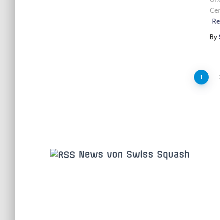
Cen
Re
By
Seitennummerier
1
der
Beiträge
News von Swiss Squash