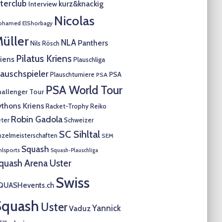
nterclub
kurz&knackig
Interview
Nicolas
hamed ElShorbagy
üller
NLA
Panthers
Nils Rösch
Pilatus Kriens
riens
Plauschliga
lauschspieler
PSA
Plauschturniere
PSA
PSA World Tour
allenger Tour
ythons Kriens
Racket-Trophy
Reiko
Robin Gadola
ter
Schweizer
SC Sihltal
nzelmeisterschaften
SEM
Squash
hlsports
Squash-Plauschliga
quash Arena Uster
Swiss
QUASHevents.ch
Squash
Uster
Yannick
Vaduz