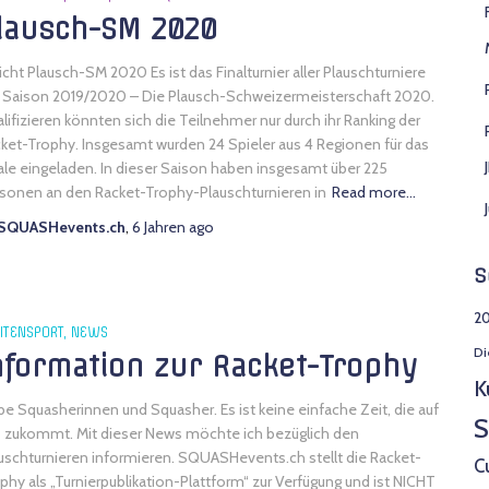
lausch-SM 2020
icht Plausch-SM 2020 Es ist das Finalturnier aller Plauschturniere
 Saison 2019/2020 – Die Plausch-Schweizermeisterschaft 2020.
lifizieren könnten sich die Teilnehmer nur durch ihr Ranking der
ket-Trophy. Insgesamt wurden 24 Spieler aus 4 Regionen für das
ale eingeladen. In dieser Saison haben insgesamt über 225
sonen an den Racket-Trophy-Plauschturnieren in
Read more…
SQUASHevents.ch
,
6 Jahren
ago
S
20
ITENSPORT
NEWS
Di
nformation zur Racket-Trophy
K
be Squasherinnen und Squasher. Es ist keine einfache Zeit, die auf
S
 zukommt. Mit dieser News möchte ich bezüglich den
uschturnieren informieren. SQUASHevents.ch stellt die Racket-
C
phy als „Turnierpublikation-Plattform“ zur Verfügung und ist NICHT