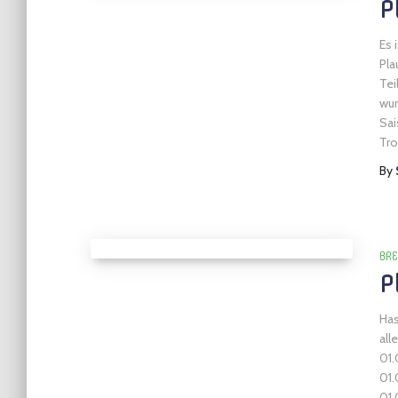
P
Es 
Pla
Tei
wur
Sai
Tro
By
BRE
P
Has
all
01.
01.
01.