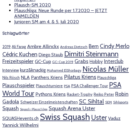
Plausch-SM 2020
Plauschliga: Neue Runde per 1.7.2020 – JETZT
ANMELDEN
Junioren SM am 4. & 5. Juli 2020
Schlagwörter
Cindy Merlo
Bern
Ambre Allinckx
2019
Ali Farag
Andreas Dietzsch
Dimitri Steinmann
Cédric Kuchen
Diego Staub
Freizeitspieler
Grabs
Interclub
GC-Cup
Hobby
GC-Cup 2019
Nicolas Müller
kurz&knackig
Interview
Mohamed ElShorbagy
Pilatus Kriens
NLA
Panthers Kriens
Nils Rösch
Plauschliga
PSA
Plauschspieler
PSA Challenger Tour
Plauschturniere
PSA
World Tour
Robin
Pythons Kriens
Racket-Trophy
Reiko Peter
SC Sihltal
Gadola
Schweizer Einzelmeisterschaften
SEM
Sihlsports
Squash Arena Uster
Squash
Squash-Plauschliga
Swiss Squash
Uster
SQUASHevents.ch
Vaduz
Yannick Wilhelmi