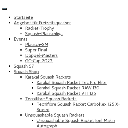
Toggle
Navigation
Startseite
Angebot für Freizeitsquasher
Racket-Trophy
Squash-Plauschliga
Events
Plausch-SM
Super Final
Doppel-Masters
GC-Cup 2022
Squash 57
Squash Shop
Karakal Squash Rackets
Karakal Squash Racket Tec Pro Elite
Karakal Squash Racket RAW 130
Karakal Squash Racket VTI 125
Tecnifibre Squash Rackets
Tecnifibre Squash Racket Carboflex 125 X-
Speed
Unsquashable Squash Rackets
Unsquashable Squash Racket Joel Makin
Autograph