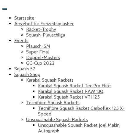
Toggle
Navigation
Startseite
Angebot für Freizeitsquasher
Racket-Trophy
Squash-Plauschliga
Events
Plausch-SM
Super Final
Doppel-Masters
GC-Cup 2022
Squash 57
Squash Shop
Karakal Squash Rackets
Karakal Squash Racket Tec Pro Elite
Karakal Squash Racket RAW 130
Karakal Squash Racket VTI 125
Tecnifibre Squash Rackets
Tecnifibre Squash Racket Carboflex 125 X-
Speed
Unsquashable Squash Rackets
Unsquashable Squash Racket Joel Makin
Autograph