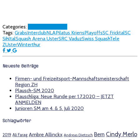
Categories:
News
SwissSquash
Tags:
Grabs
Interclub
NLA
Pilatus Kriens
Playoffs
SC Fricktal
SC
Sihltal
Squash Arena Uster
SRC Vaduz
Swiss Squash
Tele
Z
Uster
Winterthur
Neueste Beiträge
Firmen- und Freizeitsport-Mannschaftsmeisterschaft
Region ZH
Plausch-SM 2020
Plauschliga: Neue Runde per 1.7.2020 – JETZT
ANMELDEN
Junioren SM am 4. & 5. Juli 2020
Schlagwörter
Cindy Merlo
Bern
Ambre Allinckx
2019
Ali Farag
Andreas Dietzsch