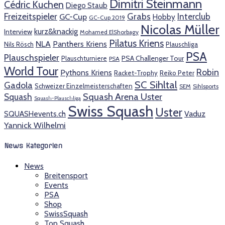
Dimitri Steinmann
Cédric Kuchen
Diego Staub
Freizeitspieler
Grabs
Interclub
GC-Cup
Hobby
GC-Cup 2019
Nicolas Müller
kurz&knackig
Interview
Mohamed ElShorbagy
Pilatus Kriens
NLA
Panthers Kriens
Nils Rösch
Plauschliga
PSA
Plauschspieler
PSA Challenger Tour
Plauschturniere
PSA
World Tour
Robin
Pythons Kriens
Racket-Trophy
Reiko Peter
SC Sihltal
Gadola
Schweizer Einzelmeisterschaften
SEM
Sihlsports
Squash Arena Uster
Squash
Squash-Plauschliga
Swiss Squash
Uster
SQUASHevents.ch
Vaduz
Yannick Wilhelmi
News Kategorien
News
Breitensport
Events
PSA
Shop
SwissSquash
Top Squash