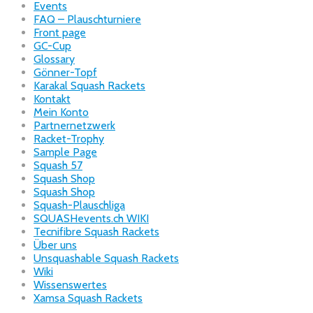
Events
FAQ – Plauschturniere
Front page
GC-Cup
Glossary
Gönner-Topf
Karakal Squash Rackets
Kontakt
Mein Konto
Partnernetzwerk
Racket-Trophy
Sample Page
Squash 57
Squash Shop
Squash Shop
Squash-Plauschliga
SQUASHevents.ch WIKI
Tecnifibre Squash Rackets
Über uns
Unsquashable Squash Rackets
Wiki
Wissenswertes
Xamsa Squash Rackets