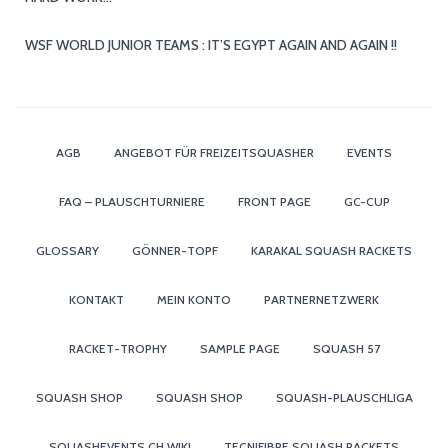
WSF WORLD JUNIOR TEAMS : IT’S EGYPT AGAIN AND AGAIN !!
AGB
ANGEBOT FÜR FREIZEITSQUASHER
EVENTS
FAQ – PLAUSCHTURNIERE
FRONT PAGE
GC-CUP
GLOSSARY
GÖNNER-TOPF
KARAKAL SQUASH RACKETS
KONTAKT
MEIN KONTO
PARTNERNETZWERK
RACKET-TROPHY
SAMPLE PAGE
SQUASH 57
SQUASH SHOP
SQUASH SHOP
SQUASH-PLAUSCHLIGA
SQUASHEVENTS.CH WIKI
TECNIFIBRE SQUASH RACKETS