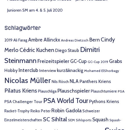
Junioren SM am 4. & 5. Juli 2020
Schlagwörter
Cindy
Bern
Ambre Allinckx
2019
Ali Farag
Andreas Dietzsch
Dimitri
Merlo
Cédric Kuchen
Diego Staub
Steinmann
Freizeitspieler
Grabs
GC-Cup
GC-Cup 2019
Interclub
Hobby
kurz&knackig
Interview
Mohamed ElShorbagy
Nicolas Müller
NLA
Panthers Kriens
Nils Rösch
Pilatus Kriens
Plauschspieler
Plauschliga
Plauschturniere
PSA
PSA World Tour
Pythons Kriens
PSA Challenger Tour
Robin Gadola
Racket-Trophy
Reiko Peter
Schweizer
SC Sihltal
Squash
Einzelmeisterschaften
SEM
Sihlsports
Squash-