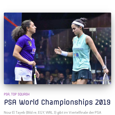
PSA
TOP SQUASH
PSA World Championships 2019
Nour El Tayeb (Bild re, EGY, WRL 3) gibt im Viertelfinale der PSA