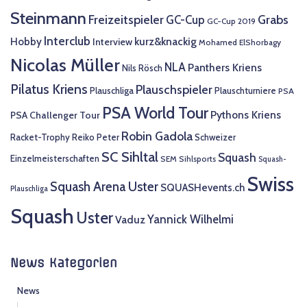
Steinmann
Freizeitspieler
Grabs
GC-Cup
GC-Cup 2019
Interclub
Hobby
kurz&knackig
Interview
Mohamed ElShorbagy
Nicolas Müller
NLA
Panthers Kriens
Nils Rösch
Pilatus Kriens
Plauschspieler
Plauschliga
Plauschturniere
PSA
PSA World Tour
Pythons Kriens
PSA Challenger Tour
Robin Gadola
Racket-Trophy
Reiko Peter
Schweizer
SC Sihltal
Squash
Einzelmeisterschaften
SEM
Sihlsports
Squash-
Swiss
Squash Arena Uster
SQUASHevents.ch
Plauschliga
Squash
Uster
Yannick Wilhelmi
Vaduz
News Kategorien
News