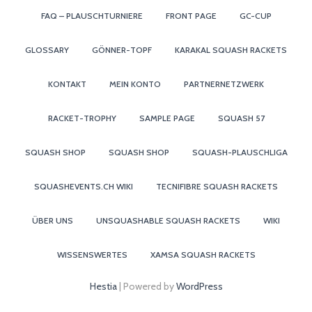
FAQ – PLAUSCHTURNIERE
FRONT PAGE
GC-CUP
GLOSSARY
GÖNNER-TOPF
KARAKAL SQUASH RACKETS
KONTAKT
MEIN KONTO
PARTNERNETZWERK
RACKET-TROPHY
SAMPLE PAGE
SQUASH 57
SQUASH SHOP
SQUASH SHOP
SQUASH-PLAUSCHLIGA
SQUASHEVENTS.CH WIKI
TECNIFIBRE SQUASH RACKETS
ÜBER UNS
UNSQUASHABLE SQUASH RACKETS
WIKI
WISSENSWERTES
XAMSA SQUASH RACKETS
Hestia
| Powered by
WordPress