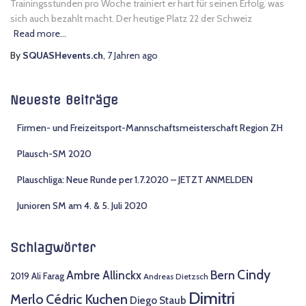
Trainingsstunden pro Woche trainiert er hart für seinen Erfolg, was
sich auch bezahlt macht. Der heutige Platz 22 der Schweiz
Read more…
By
SQUASHevents.ch
,
7 Jahren
ago
Neueste Beiträge
Firmen- und Freizeitsport-Mannschaftsmeisterschaft Region ZH
Plausch-SM 2020
Plauschliga: Neue Runde per 1.7.2020 – JETZT ANMELDEN
Junioren SM am 4. & 5. Juli 2020
Schlagwörter
Cindy
Bern
Ambre Allinckx
2019
Ali Farag
Andreas Dietzsch
Dimitri
Merlo
Cédric Kuchen
Diego Staub